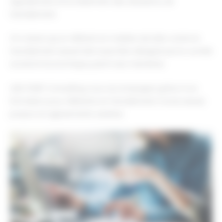
signalement et le traitement des situations de
harcèlement.
On notera qu’un référent en matière de lutte contre le
harcèlement sexuel doit aussi être désigné par le comité
social et économique, parmi ses membres.
QSE START Consulting vous accompagne grâce à sa
formation pour référents en harcèlement moral, sexuel,
propos et agissements sexistes.