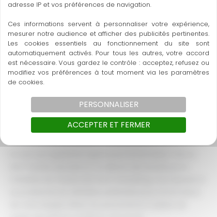
adresse IP et vos préférences de navigation.
Les membres de CSE d’un établissement de plus de 300
Ces informations servent à personnaliser votre expérience,
salariés désignent parmi eux les membres de la CSSCT,
mesurer notre audience et afficher des publicités pertinentes.
Les cookies essentiels au fonctionnement du site sont
la commission en santé, sécurité et conditions de
automatiquement activés. Pour tous les autres, votre accord
travail. Ces élus du personnel en charge des questions
est nécessaire. Vous gardez le contrôle : acceptez, refusez ou
de SST doivent suivre une formation CSSCT de 5 jours
modifiez vos préférences à tout moment via les paramètres
auprès d’un organisme agréé. Cette formation CSSCT
de cookies.
plus de 300 salariés vous fera découvrir et maîtriser
PERSONNALISER
votre rôle, les outils et les méthodes pour agir dans le
cadre de votre mandat et en faveur de la santé des
ACCEPTER ET FERMER
salariés.
En tant qu’organisme agréé pour la formation CSE en
SSCT (santé, sécurité et conditions de travail) par le
ministère du Travail, QSE Start Consulting, vous épaule et
se positionne en véritable partenaire pour la formation
de votre équipe d’élus du personnel en matière de