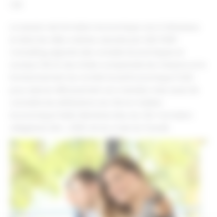
CSE
La session de formation économique cse à Vénissieux
et dans les villes voisines, assurée par QSE START
Consulting, apporte des conseils économiques et
sociaux CSE et vise à faire comprendre les missions et le
fonctionnement du Comité Social Économique (CSE)
pour exercer efficacement son mandat, mais aussi de
connaître les attributions du CSE en matière
économique Public Membres élus du CSE. Formation
obligatoire (Art. L 2325-44 du Code du Travail).