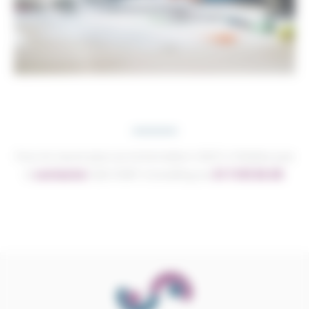
Pour en savoir plus sur la formation CSSCT, n’hésitez pas
à
contacter
QSE START Consulting au
07.71.81.30.06
.