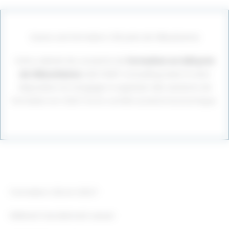
Suivez une formation CSE près de Villeurbanne
Votre cabinet de conseil et de
formation en QSE près
de Villeurbanne
QSE START Consulting reste à votre
disposition et s’engage à organiser des sessions de
formation en CSSCT et en comité social et économique.
Formation CSE et CSSCT
Référent harcèlement sexuel