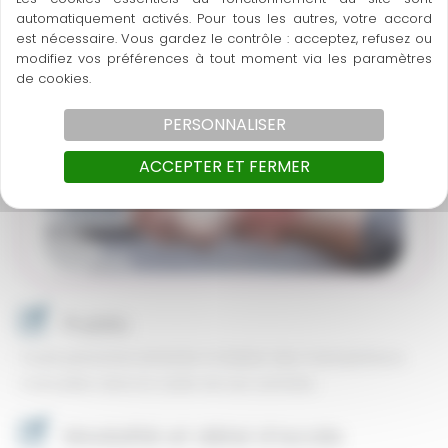
automatiquement activés. Pour tous les autres, votre accord
est nécessaire. Vous gardez le contrôle : acceptez, refusez ou
modifiez vos préférences à tout moment via les paramètres
de cookies.
PERSONNALISER
ACCEPTER ET FERMER
Public
Toute personne amenée à réaliser des manutentions
manuelles dans le cadre de ses activités.
Modalité et délai d’accès