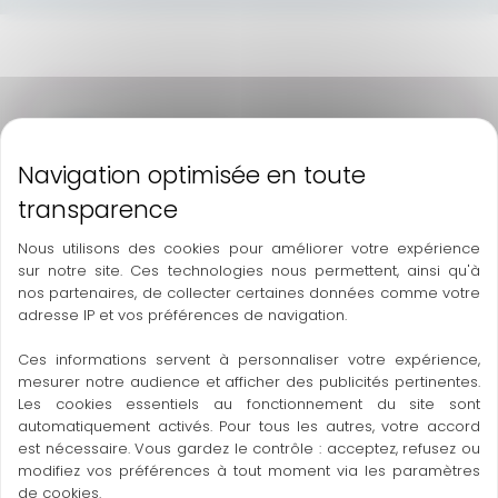
Objectifs
Sensibiliser aux principes de base de
sécurité physique et d’économie
d’efforts dans les manipulations d’objets
Nous utilisons des cookies pour améliorer votre expérience
à son poste de travail ;
sur notre site. Ces technologies nous permettent, ainsi qu'à
nos partenaires, de collecter certaines données comme votre
Mettre en application sur le terrain les
adresse IP et vos préférences de navigation.
principes contribuant à la prévention
des troubles posturaux ;
Ces informations servent à personnaliser votre expérience,
mesurer notre audience et afficher des publicités pertinentes.
Favoriser le comportement sécuritaire
Les cookies essentiels au fonctionnement du site sont
des stagiaires (utilisation des moyens
automatiquement activés. Pour tous les autres, votre accord
de manutention, port des EPI).
est nécessaire. Vous gardez le contrôle : acceptez, refusez ou
modifiez vos préférences à tout moment via les paramètres
de cookies.