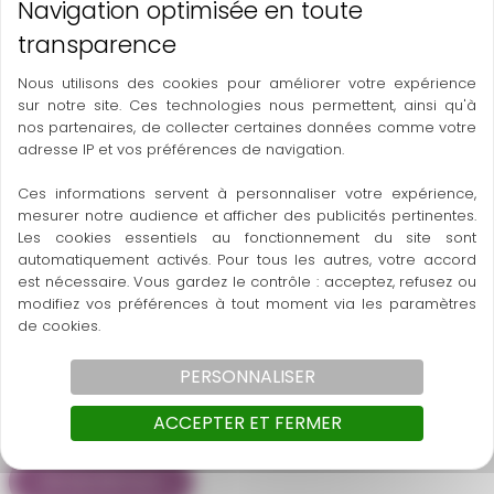
Nous utilisons des cookies pour améliorer votre expérience
sur notre site. Ces technologies nous permettent, ainsi qu'à
nos partenaires, de collecter certaines données comme votre
adresse IP et vos préférences de navigation.
Ces informations servent à personnaliser votre expérience,
Le CSE et l’environnement
mesurer notre audience et afficher des publicités pertinentes.
Les cookies essentiels au fonctionnement du site sont
Les nouvelles mesures obligatoires sur le CSE et
automatiquement activés. Pour tous les autres, votre accord
l’environnement La mission du CSE (Comité social et
est nécessaire. Vous gardez le contrôle : acceptez, refusez ou
modifiez vos préférences à tout moment via les paramètres
économique) est de veiller à ce que les intérêts des salariés
de cookies.
soient exprimés et pris en compte dans les résolutions
prises sur la formation professionnelle, les techniques de
PERSONNALISER
production et l’évolution financière et économique. La loi
ajoute la mention
ACCEPTER ET FERMER
LE
EN SAVOIR PLUS